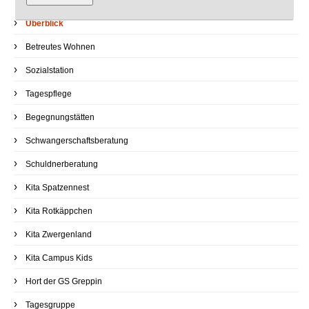
Schuldnerberatung
Navigation
Überblick
überspringen
Kita Spatzennest
Betreutes Wohnen
Kita Rotkäppchen
Kita Zwergenland
Sozialstation
Kita Campus Kids
Tagespflege
Hort der GS Greppin
Tagesgruppe
Begegnungstätten
Schwangerschaftsberatung
Schuldnerberatung
Kita Spatzennest
Kita Rotkäppchen
Kita Zwergenland
Kita Campus Kids
Hort der GS Greppin
Tagesgruppe