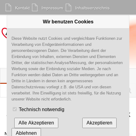
Kontakt
Impressum
Inhaltsverzeichnis
Wir benutzen Cookies
AWO Kreisverband Bitterfeld e. V.
Diese Website nutzt Cookies und vergleichbare Funktionen zur
Verarbeitung von Endgeräteinformationen und
personenbezogenen Daten. Die Verarbeitung dient der
Einbindung von Inhalten, externen Diensten und Elementen
Dritter, der statistischen Analyse/Messung, der personalisierten
Werbung sowie der Einbindung sozialer Medien. Je nach
Navigation
Funktion werden dabei Daten an Dritte weitergegeben und an
Startseite
Aktivitäten
Kreisverband
überspringen
Über uns
Dritte in Ländern in denen kein angemessenes
Ortsvereine
Suchbe
Datenschutzniveau vorliegt z.B. die USA und von diesen
Soziale Dienste gGmbH
Karriere
Ausbildung Pflegehelfer
Mitglied werden
verarbeitet. Ihre Einwilligung ist stets freiwillig, für die Nutzung
(m/w/d)
unserer Website nicht erforderlich.
Bitterfelder Tafel
Betreutes Wohnen
Ausbildung Pflegefachkraft
Seniorensport
Technisch notwendig
(m/w/d)
Sozialstation
Soziale Dienste gGmbh ›
Überblick
Tagespflege
Alle Akzeptieren
Akzeptieren
Begegnungstätten
Ablehnen
NAVIGATION
Schwangerschaftsberatung