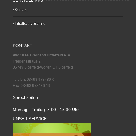
SERVICELINKS
› Kontakt
› Inhaltsverzeichnis
KONTAKT
AWO Kreisverband Bitterfeld e. V.
Friedensstraße 2
06749 Bitterfeld-Wolfen OT Bitterfeld
Telefon: 03493 978486-0
Fax: 03493 978486-19
Sprechzeiten:
Montag - Freitag: 8:00 - 15:30 Uhr
UNSER SERVICE